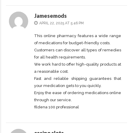
Jamesemods
APRIL 22, 2025 AT 5:46 PM
This online pharmacy features a wide range
of medications for budget-friendly costs.
Customers can discover all types of remedies
for all health requirements.
We work hard to offer high-quality products at
a reasonable cost.
Fast and reliable shipping guarantees that
your medication gets to you quickly.
Enjoy the ease of ordering medications online
through our service.
fildena 100 professional