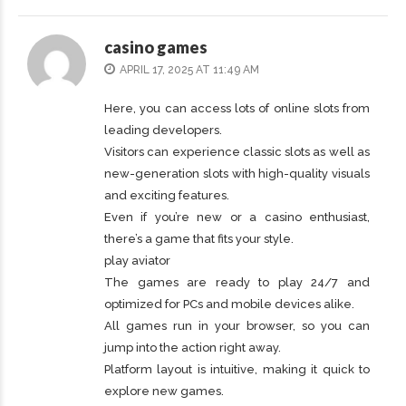
casino games
APRIL 17, 2025 AT 11:49 AM
Here, you can access lots of online slots from
leading developers.
Visitors can experience classic slots as well as
new-generation slots with high-quality visuals
and exciting features.
Even if you’re new or a casino enthusiast,
there’s a game that fits your style.
play aviator
The games are ready to play 24/7 and
optimized for PCs and mobile devices alike.
All games run in your browser, so you can
jump into the action right away.
Platform layout is intuitive, making it quick to
explore new games.