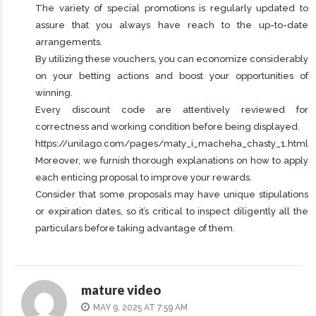
The variety of special promotions is regularly updated to
assure that you always have reach to the up-to-date
arrangements.
By utilizing these vouchers, you can economize considerably
on your betting actions and boost your opportunities of
winning.
Every discount code are attentively reviewed for
correctness and working condition before being displayed.
https://unilago.com/pages/maty_i_macheha_chasty_1.html
Moreover, we furnish thorough explanations on how to apply
each enticing proposal to improve your rewards.
Consider that some proposals may have unique stipulations
or expiration dates, so it’s critical to inspect diligently all the
particulars before taking advantage of them.
mature video
MAY 9, 2025 AT 7:59 AM