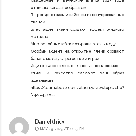
Свадебные и вечерние платья 2025 года
отличаются разнообразием.
В тренде стразы и пайетки из полупрозрачных
тканей.
Блестящие ткани создают эффект жидкого
металла.
Многослойные юбки возвращаются в моду.
Особый акцент на открытые плечи создают
баланс между строгостью и игрой.
Ищите вдохновение в новых коллекциях —
стиль и качество сделают ваш образ
идеальным!
https://teamabove.com/alacrity/viewtopic.php?
f=4&t=451822
Danielthicy
MAY 29, 2025 AT 11:23 PM