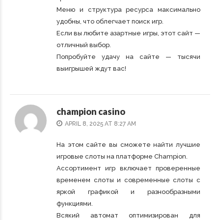
Меню и структура ресурса максимально
удобны, что облегчает поиск игр.
Если вы любите азартные игры, этот сайт —
отличный выбор.
Попробуйте удачу на сайте — тысячи
выигрышей ждут вас!
champion casino
APRIL 8, 2025 AT 8:27 AM
На этом сайте вы сможете найти лучшие
игровые слоты на платформе Champion.
Ассортимент игр включает проверенные
временем слоты и современные слоты с
яркой графикой и разнообразными
функциями.
Всякий автомат оптимизирован для