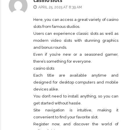
casino slots
APRIL 25, 2025 AT 8:39 AM
Here, you can access a great variety of casino
slots from famous studios.
Users can experience classic slots as well as
modern video slots with stunning graphics
and bonus rounds.
Even if you’re new or a seasoned gamer,
there’s something for everyone.
casino slots
Each title are available anytime and
designed for desktop computers and mobile
devices alike.
You don’t need to install anything, so you can
get started without hassle.
Site navigation is intuitive, making it
convenient to find your favorite slot.
Register now, and discover the world of