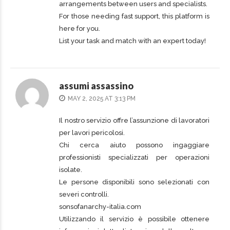
arrangements between users and specialists.
For those needing fast support, this platform is
here for you.
List your task and match with an expert today!
assumi assassino
MAY 2, 2025 AT 3:13 PM
Il nostro servizio offre l’assunzione di lavoratori
per lavori pericolosi.
Chi cerca aiuto possono ingaggiare
professionisti specializzati per operazioni
isolate.
Le persone disponibili sono selezionati con
severi controlli.
sonsofanarchy-italia.com
Utilizzando il servizio è possibile ottenere