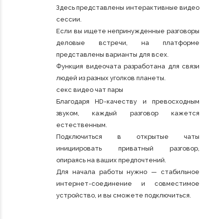
Здесь представлены интерактивные видео
сессии.
Если вы ищете непринужденные разговоры
деловые встречи, на платформе
представлены варианты для всех.
Функция видеочата разработана для связи
людей из разных уголков планеты.
секс видео чат пары
Благодаря HD-качеству и превосходным
звуком, каждый разговор кажется
естественным.
Подключиться в открытые чаты
инициировать приватный разговор,
опираясь на ваших предпочтений.
Для начала работы нужно — стабильное
интернет-соединение и совместимое
устройство, и вы сможете подключиться.