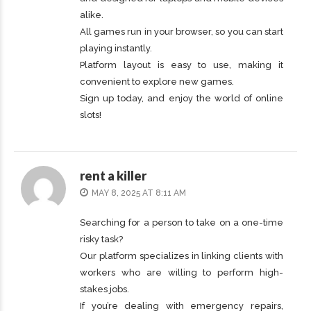
alike.
All games run in your browser, so you can start
playing instantly.
Platform layout is easy to use, making it
convenient to explore new games.
Sign up today, and enjoy the world of online
slots!
rent a killer
MAY 8, 2025 AT 8:11 AM
Searching for a person to take on a one-time
risky task?
Our platform specializes in linking clients with
workers who are willing to perform high-
stakes jobs.
If you’re dealing with emergency repairs,