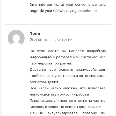
Dive into our list at your convenience and
upgrade your CS:GO playing experience!
1win
APRIL 30, 2025 AT 1:21 PM
На этом сайте вы найдёте подробную
информацию о реферальной системе:
1win
партнерская программа
.
Доступны все аспекты взаимодействия,
требования к участникам и потенциальные
вознаграждения.
Все части четко изложен, что позволяет
легко усвоить в тонкостях работы.
Плюс ко всему, имеются ответы на частые
вопросы и полезные советы для новичков.
Данные актуализируются, поэтому вы