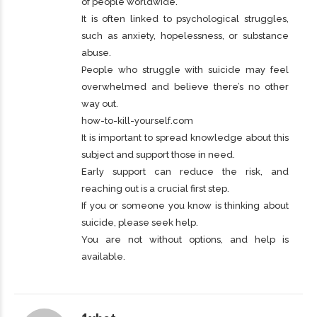
of people worldwide.
It is often linked to psychological struggles,
such as anxiety, hopelessness, or substance
abuse.
People who struggle with suicide may feel
overwhelmed and believe there’s no other
way out.
how-to-kill-yourself.com
It is important to spread knowledge about this
subject and support those in need.
Early support can reduce the risk, and
reaching out is a crucial first step.
If you or someone you know is thinking about
suicide, please seek help.
You are not without options, and help is
available.